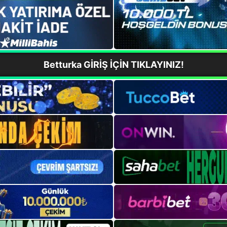
Betturka GİRİŞ İÇİN TIKLAYINIZ!