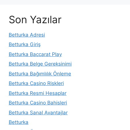
Son Yazılar
Betturka Adresi
Betturka Giriş
Betturka Baccarat Play
Betturka Belge Gereksinimi
Betturka Bağımlılık Önleme
Betturka Casino Riskleri
Betturka Resmi Hesaplar
Betturka Casino Bahisleri
Betturka Sanal Avantajlar
Betturka