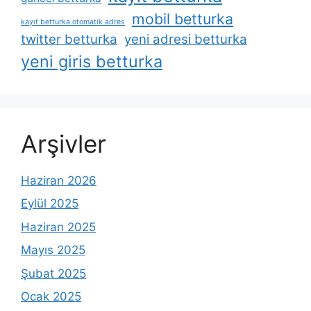
mobil betturka
kayıt betturka otomatik adres
twitter betturka
yeni adresi betturka
yeni giris betturka
Arşivler
Haziran 2026
Eylül 2025
Haziran 2025
Mayıs 2025
Şubat 2025
Ocak 2025