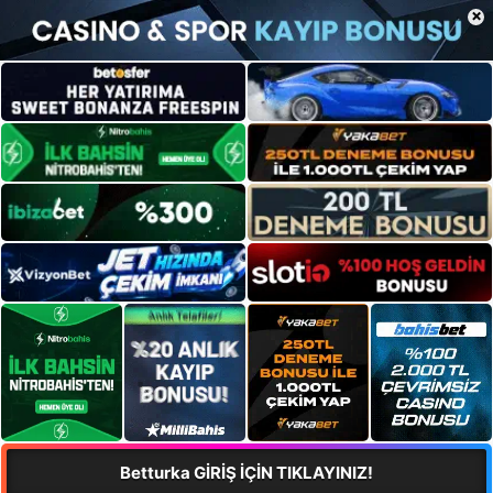
×
Betturka GİRİŞ İÇİN TIKLAYINIZ!