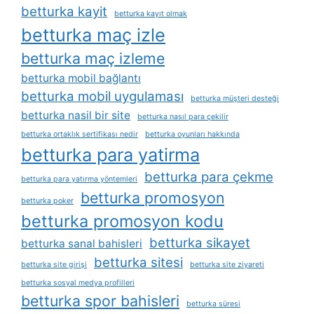
betturka kayit
betturka kayıt olmak
betturka maç izle
betturka maç izleme
betturka mobil bağlantı
betturka mobil uygulaması
betturka müşteri desteği
betturka nasil bir site
betturka nasıl para çekilir
betturka ortaklık sertifikası nedir
betturka oyunları hakkında
betturka para yatirma
betturka para çekme
betturka para yatırma yöntemleri
betturka promosyon
betturka poker
betturka promosyon kodu
betturka sikayet
betturka sanal bahisleri
betturka sitesi
betturka site girişi
betturka site ziyareti
betturka sosyal medya profilleri
betturka spor bahisleri
betturka süresi