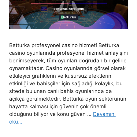
Betturka profesyonel casino hizmeti Betturka
casino oyunlarında profesyonel hizmet anlayışını
benimseyerek, tüm oyunları doğrudan bir gelirle
oynamaktadır. Casino oyunlarında görsel olarak
etkileyici grafiklerin ve kusursuz efektlerin
etkinliği ve bahisçiler için sağladığı kolaylık, bu
sitede bulunan canlı bahis oyunlarında da
açıkça görülmektedir. Betturka oyun sektörünün
hayatta kalması için güvenin çok önemli
olduğunu biliyor ve konu güven …
Devamını
oku…