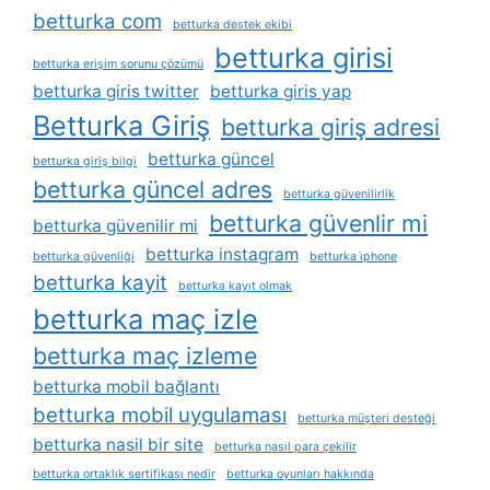
betturka com
betturka destek ekibi
betturka girisi
betturka erişim sorunu çözümü
betturka giris twitter
betturka giris yap
Betturka Giriş
betturka giriş adresi
betturka güncel
betturka giriş bilgi
betturka güncel adres
betturka güvenilirlik
betturka güvenlir mi
betturka güvenilir mi
betturka instagram
betturka güvenliği
betturka i̇phone
betturka kayit
betturka kayıt olmak
betturka maç izle
betturka maç izleme
betturka mobil bağlantı
betturka mobil uygulaması
betturka müşteri desteği
betturka nasil bir site
betturka nasıl para çekilir
betturka ortaklık sertifikası nedir
betturka oyunları hakkında