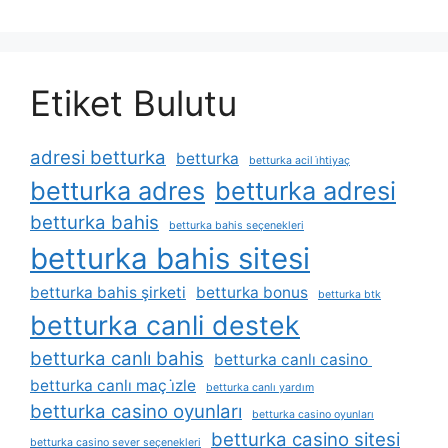
Etiket Bulutu
adresi betturka
betturka
betturka acil i̇htiyaç
betturka adres
betturka adresi
betturka bahis
betturka bahis seçenekleri
betturka bahis sitesi
betturka bahis şirketi
betturka bonus
betturka btk
betturka canli destek
betturka canlı bahis
betturka canlı casino
betturka canlı maç i̇zle
betturka canlı yardım
betturka casino oyunları
betturka casino oyunları
betturka casino sitesi
betturka casino sever seçenekleri