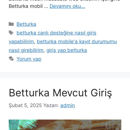
Betturka mobil …
Devamını oku…
Kategoriler
Betturka
Etiketler
betturka canlı desteğine nasıl giriş
yapabilirim
,
betturka mobile'a kayıt durumumu
nasıl girebilirim
,
giris yap betturka
Yorum yap
Betturka Mevcut Giriş
Şubat 5, 2025
Yazarı:
admin