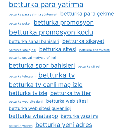
betturka para yatirma
betturka para çekme
betturka para yatırma yöntemleri
betturka promosyon
betturka poker
betturka promosyon kodu
betturka sikayet
betturka sanal bahisleri
betturka sitesi
betturka site girişi
betturka site ziyareti
betturka sosyal medya profilleri
betturka spor bahisleri
betturka süresi
betturka tv
betturka telegram
betturka tv canli maç izle
betturka tv izle
betturka twitter
betturka web sitesi
betturka web site dahil
betturka web sitesi güvenliği
betturka whatsapp
betturka yasal mı
betturka yeni adres
betturka yatırım