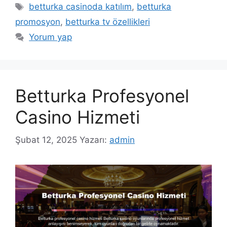
Etiketler
betturka casinoda katılım
,
betturka
promosyon
,
betturka tv özellikleri
Yorum yap
Betturka Profesyonel
Casino Hizmeti
Şubat 12, 2025
Yazarı:
admin