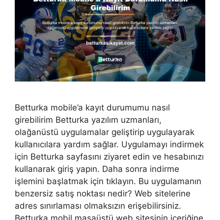
Betturka mobile’a kayıt durumumu nasıl
girebilirim Betturka yazılım uzmanları,
olağanüstü uygulamalar geliştirip uygulayarak
kullanıcılara yardım sağlar. Uygulamayı indirmek
için Betturka sayfasını ziyaret edin ve hesabınızı
kullanarak giriş yapın. Daha sonra indirme
işlemini başlatmak için tıklayın. Bu uygulamanın
benzersiz satış noktası nedir? Web sitelerine
adres sınırlaması olmaksızın erişebilirsiniz.
Betturka mobil masaüstü web sitesinin içeriğine