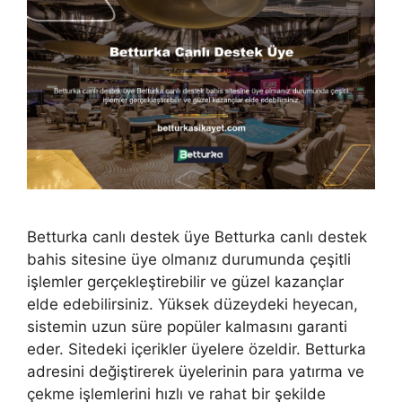
Betturka canlı destek üye Betturka canlı destek
bahis sitesine üye olmanız durumunda çeşitli
işlemler gerçekleştirebilir ve güzel kazançlar
elde edebilirsiniz. Yüksek düzeydeki heyecan,
sistemin uzun süre popüler kalmasını garanti
eder. Sitedeki içerikler üyelere özeldir. Betturka
adresini değiştirerek üyelerinin para yatırma ve
çekme işlemlerini hızlı ve rahat bir şekilde