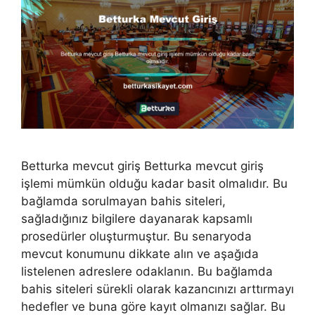
Betturka mevcut giriş Betturka mevcut giriş
işlemi mümkün olduğu kadar basit olmalıdır. Bu
bağlamda sorulmayan bahis siteleri,
sağladığınız bilgilere dayanarak kapsamlı
prosedürler oluşturmuştur. Bu senaryoda
mevcut konumunu dikkate alın ve aşağıda
listelenen adreslere odaklanın. Bu bağlamda
bahis siteleri sürekli olarak kazancınızı arttırmayı
hedefler ve buna göre kayıt olmanızı sağlar. Bu