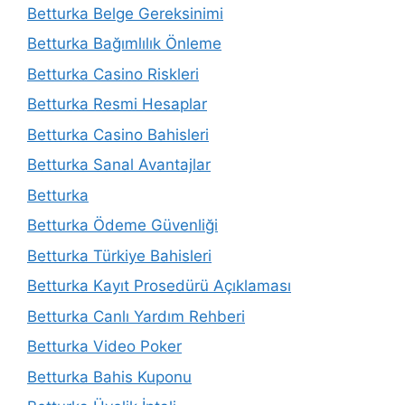
Betturka Belge Gereksinimi
Betturka Bağımlılık Önleme
Betturka Casino Riskleri
Betturka Resmi Hesaplar
Betturka Casino Bahisleri
Betturka Sanal Avantajlar
Betturka
Betturka Ödeme Güvenliği
Betturka Türkiye Bahisleri
Betturka Kayıt Prosedürü Açıklaması
Betturka Canlı Yardım Rehberi
Betturka Video Poker
Betturka Bahis Kuponu