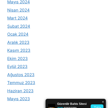
Mayıs 2024
Nisan 2024
Mart 2024
Şubat 2024
Ocak 2024
Aralık 2023
Kasım 2023
Ekim 2023
Eylül 2023
Ağustos 2023
Temmuz 2023
Haziran 2023
Mayıs 2023