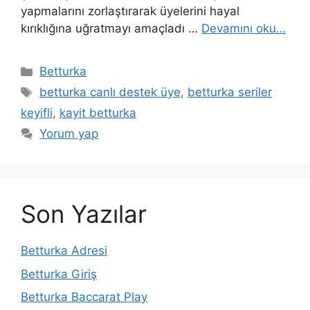
yapmalarını zorlaştırarak üyelerini hayal
kırıklığına uğratmayı amaçladı …
Devamını oku…
Kategoriler
Betturka
Etiketler
betturka canlı destek üye
,
betturka seriler
keyifli
,
kayit betturka
Yorum yap
Son Yazılar
Betturka Adresi
Betturka Giriş
Betturka Baccarat Play