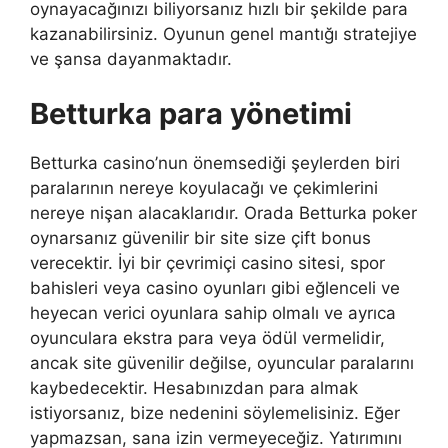
oynayacağınızı biliyorsanız hızlı bir şekilde para
kazanabilirsiniz. Oyunun genel mantığı stratejiye
ve şansa dayanmaktadır.
Betturka para yönetimi
Betturka casino’nun önemsediği şeylerden biri
paralarının nereye koyulacağı ve çekimlerini
nereye nişan alacaklarıdır. Orada Betturka poker
oynarsanız güvenilir bir site size çift bonus
verecektir. İyi bir çevrimiçi casino sitesi, spor
bahisleri veya casino oyunları gibi eğlenceli ve
heyecan verici oyunlara sahip olmalı ve ayrıca
oyunculara ekstra para veya ödül vermelidir,
ancak site güvenilir değilse, oyuncular paralarını
kaybedecektir. Hesabınızdan para almak
istiyorsanız, bize nedenini söylemelisiniz. Eğer
yapmazsan, sana izin vermeyeceğiz. Yatırımını