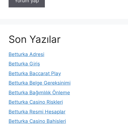
Son Yazılar
Betturka Adresi
Betturka Giriş
Betturka Baccarat Play
Betturka Belge Gereksinimi
Betturka Bağımlılık Önleme
Betturka Casino Riskleri
Betturka Resmi Hesaplar
Betturka Casino Bahisleri