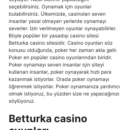
seçebilirsiniz. Oynamak için oyunlar
bulabilirsiniz. Ülkemizde, casinoları seven
insanlar yasal olmayan yerlerde oynamayı
severler. İzin verilmeyen oyunlar oynayabilirler.
Böyle popüler bir yasadışı casino sitesi
Betturka casino sitesidir. Casino oyunları söz
konusu olduğunda, poker her zaman akla gelir.
Poker en popüler casino oyunlarından biridir.
Poker oynamayı seven insanlar için siteyi
kullanan insanlar, poker oynayarak hızlı para
kazanmak istiyorlar. Orada poker oynamayı
öğrenmek istiyorlar. Poker oynamanıza yardımcı
olmak istiyoruz, bu yüzden size ne yapacağınızı
söylüyoruz.
Betturka casino