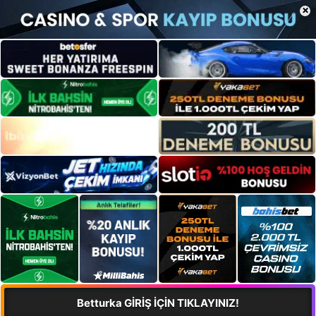
×
Betturka GİRİŞ İÇİN TIKLAYINIZ!