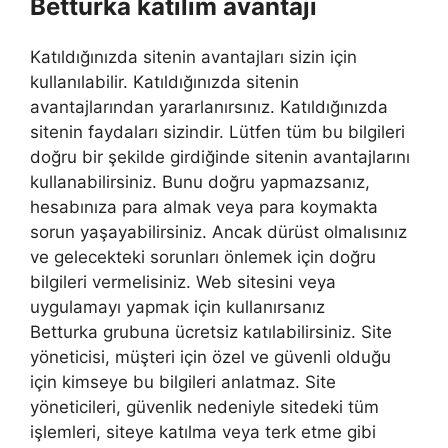
Betturka katılım avantajı
Katıldığınızda sitenin avantajları sizin için
kullanılabilir. Katıldığınızda sitenin
avantajlarından yararlanırsınız. Katıldığınızda
sitenin faydaları sizindir. Lütfen tüm bu bilgileri
doğru bir şekilde girdiğinde sitenin avantajlarını
kullanabilirsiniz. Bunu doğru yapmazsanız,
hesabınıza para almak veya para koymakta
sorun yaşayabilirsiniz. Ancak dürüst olmalısınız
ve gelecekteki sorunları önlemek için doğru
bilgileri vermelisiniz. Web sitesini veya
uygulamayı yapmak için kullanırsanız
Betturka grubuna ücretsiz katılabilirsiniz. Site
yöneticisi, müşteri için özel ve güvenli olduğu
için kimseye bu bilgileri anlatmaz. Site
yöneticileri, güvenlik nedeniyle sitedeki tüm
işlemleri, siteye katılma veya terk etme gibi