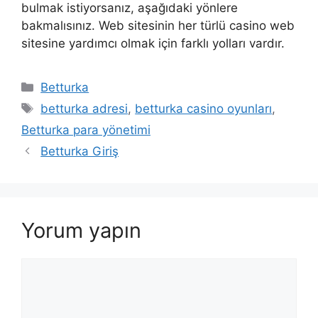
bulmak istiyorsanız, aşağıdaki yönlere
bakmalısınız. Web sitesinin her türlü casino web
sitesine yardımcı olmak için farklı yolları vardır.
Kategoriler
Betturka
Etiketler
betturka adresi
,
betturka casino oyunları
,
Betturka para yönetimi
Betturka Giriş
Yorum yapın
Yorum