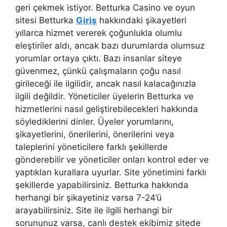
geri çekmek istiyor. Betturka Casino ve oyun
sitesi Betturka
Giriş
hakkındaki şikayetleri
yıllarca hizmet vererek çoğunlukla olumlu
eleştiriler aldı, ancak bazı durumlarda olumsuz
yorumlar ortaya çıktı. Bazı insanlar siteye
güvenmez, çünkü çalışmaların çoğu nasıl
girileceği ile ilgilidir, ancak nasıl kalacağınızla
ilgili değildir. Yöneticiler üyelerin Betturka ve
hizmetlerini nasıl geliştirebilecekleri hakkında
söylediklerini dinler. Üyeler yorumlarını,
şikayetlerini, önerilerini, önerilerini veya
taleplerini yöneticilere farklı şekillerde
gönderebilir ve yöneticiler onları kontrol eder ve
yaptıkları kurallara uyurlar. Site yönetimini farklı
şekillerde yapabilirsiniz. Betturka hakkında
herhangi bir şikayetiniz varsa 7-24’ü
arayabilirsiniz. Site ile ilgili herhangi bir
sorununuz varsa, canlı destek ekibimiz sitede