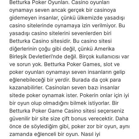
Betturka Poker Oyunları. Casino oyunları
oynamayı seven ancak gerçek bir casinoya
gidemeyen insanlar, çünkü ülkemizde yasadışı
casino sitelerinde oynamaya izin verilmiyor. Bu
yasadışı casino sitelerini sevenlerden biri
Betturka Casino sitesidir. Bu casino sitesi
diğerlerinin çoğu gibi değil, çünkü Amerika
Birleşik Devletleri’nde değil. Birçok kullanıcısı var
ve sorun yok. Betturka Poker Games, slot ve
poker oyunları oynamayı seven insanların gelip
eğlenebileceği bir yerdir. Burada da çok para
kazanabilirler. Casinoları seven bazı insanlar
sitede poker oynamak ister. Pokerin onlar için iyi
bir oyun olup olmadığını bilmek istiyorlar. Bir
Betturka Poker Game Casino sitesi seçerseniz
güvenilir bir site size çift bonus verecektir. Daha
önce de söylediğim gibi, poker zor bir oyun, aynı
zamanda eğlenceli bir oyun. Nasıl iyi