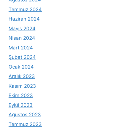
Temmuz 2024
Haziran 2024
Mayıs 2024
Nisan 2024
Mart 2024
Şubat 2024
Ocak 2024
Aralık 2023
Kasım 2023
Ekim 2023
Eylül 2023
Ağustos 2023
Temmuz 2023