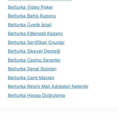
Betturka Video Poker
Betturka Bahis Kuponu
Betturka Üyelik İptali
Betturka Eğlenceli Kazanç
Betturka Sertifikalı Oyunlar
Betturka Şikayet Desteği
Betturka Casino Severler
Betturka Sanal Sporları
Betturka Canlı Maçları
Betturka Resmi Mail Adresleri Nelerdir
Betturka Hesap Doğrulama