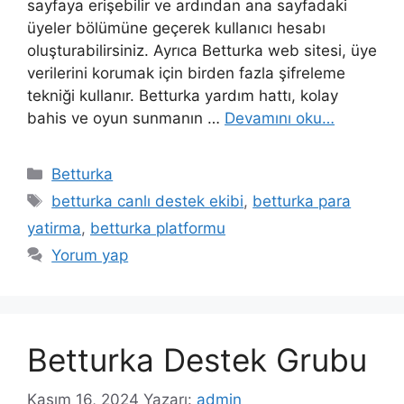
sayfaya erişebilir ve ardından ana sayfadaki
üyeler bölümüne geçerek kullanıcı hesabı
oluşturabilirsiniz. Ayrıca Betturka web sitesi, üye
verilerini korumak için birden fazla şifreleme
tekniği kullanır. Betturka yardım hattı, kolay
bahis ve oyun sunmanın …
Devamını oku…
Kategoriler
Betturka
Etiketler
betturka canlı destek ekibi
,
betturka para
yatirma
,
betturka platformu
Yorum yap
Betturka Destek Grubu
Kasım 16, 2024
Yazarı:
admin