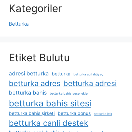
Kategoriler
Betturka
Etiket Bulutu
adresi betturka
betturka
betturka acil i̇htiyaç
betturka adres
betturka adresi
betturka bahis
betturka bahis seçenekleri
betturka bahis sitesi
betturka bahis şirketi
betturka bonus
betturka btk
betturka canli destek