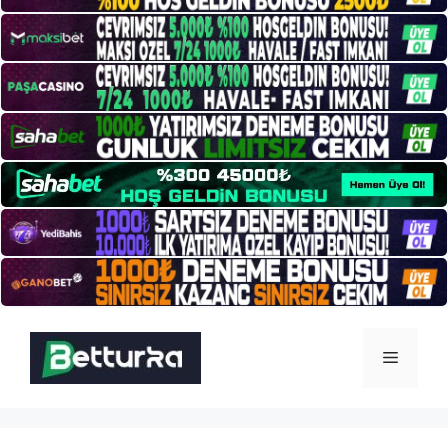
İçeriğe
atla
Menü