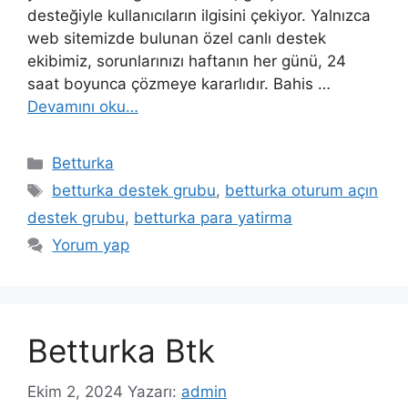
desteğiyle kullanıcıların ilgisini çekiyor. Yalnızca
web sitemizde bulunan özel canlı destek
ekibimiz, sorunlarınızı haftanın her günü, 24
saat boyunca çözmeye kararlıdır. Bahis …
Devamını oku…
Kategoriler
Betturka
Etiketler
betturka destek grubu
,
betturka oturum açın
destek grubu
,
betturka para yatirma
Yorum yap
Betturka Btk
Ekim 2, 2024
Yazarı:
admin