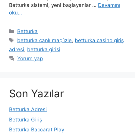
Betturka sistemi, yeni başlayanlar …
Devamını
oku…
Kategoriler
Betturka
Etiketler
betturka canlı maç i̇zle
,
betturka casino giriş
adresi
,
betturka girisi
Yorum yap
Son Yazılar
Betturka Adresi
Betturka Giriş
Betturka Baccarat Play