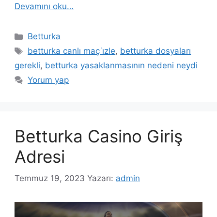
Devamını oku…
Kategoriler
Betturka
Etiketler
betturka canlı maç i̇zle
,
betturka dosyaları
gerekli
,
betturka yasaklanmasının nedeni neydi
Yorum yap
Betturka Casino Giriş
Adresi
Temmuz 19, 2023
Yazarı:
admin