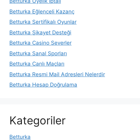
Betturka Üyelik İptali
Betturka Eğlenceli Kazanç
Betturka Sertifikalı Oyunlar
Betturka Şikayet Desteği
Betturka Casino Severler
Betturka Sanal Sporları
Betturka Canlı Maçları
Betturka Resmi Mail Adresleri Nelerdir
Betturka Hesap Doğrulama
Kategoriler
Betturka