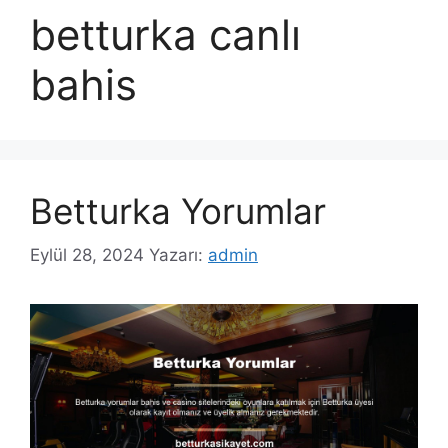
betturka canlı
bahis
Betturka Yorumlar
Eylül 28, 2024
Yazarı:
admin