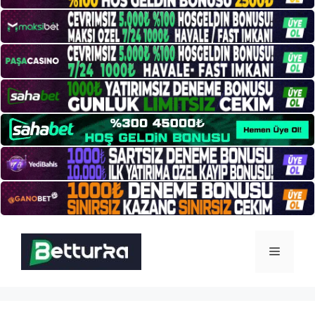
İçeriğe
atla
Menü