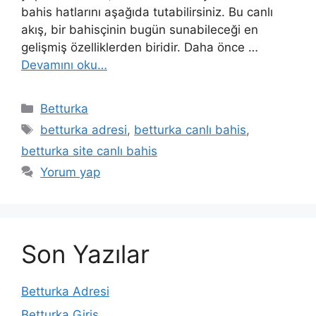
bahis hatlarını aşağıda tutabilirsiniz. Bu canlı
akış, bir bahisçinin bugün sunabileceği en
gelişmiş özelliklerden biridir. Daha önce …
Devamını oku…
Kategoriler
Betturka
Etiketler
betturka adresi
,
betturka canlı bahis
,
betturka site canlı bahis
Yorum yap
Son Yazılar
Betturka Adresi
Betturka Giriş