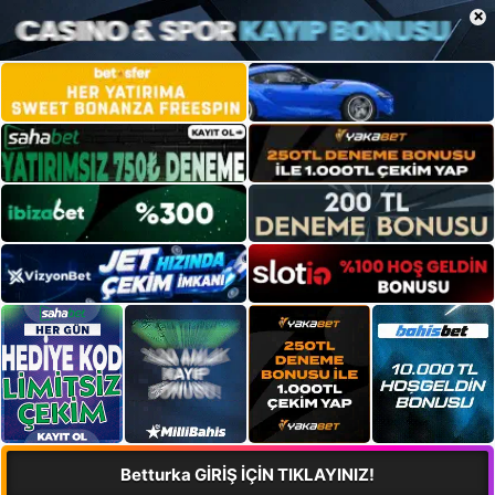
×
Betturka GİRİŞ İÇİN TIKLAYINIZ!