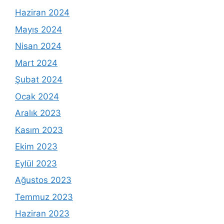
Haziran 2024
Mayıs 2024
Nisan 2024
Mart 2024
Şubat 2024
Ocak 2024
Aralık 2023
Kasım 2023
Ekim 2023
Eylül 2023
Ağustos 2023
Temmuz 2023
Haziran 2023