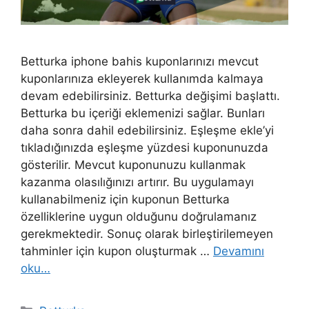
Betturka iphone bahis kuponlarınızı mevcut
kuponlarınıza ekleyerek kullanımda kalmaya
devam edebilirsiniz. Betturka değişimi başlattı.
Betturka bu içeriği eklemenizi sağlar. Bunları
daha sonra dahil edebilirsiniz. Eşleşme ekle’yi
tıkladığınızda eşleşme yüzdesi kuponunuzda
gösterilir. Mevcut kuponunuzu kullanmak
kazanma olasılığınızı artırır. Bu uygulamayı
kullanabilmeniz için kuponun Betturka
özelliklerine uygun olduğunu doğrulamanız
gerekmektedir. Sonuç olarak birleştirilemeyen
tahminler için kupon oluşturmak …
Devamını
oku…
Kategoriler