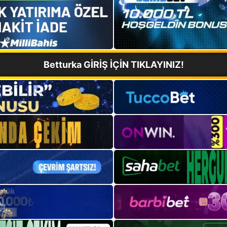
Betturka GİRİŞ İÇİN TIKLAYINIZ!