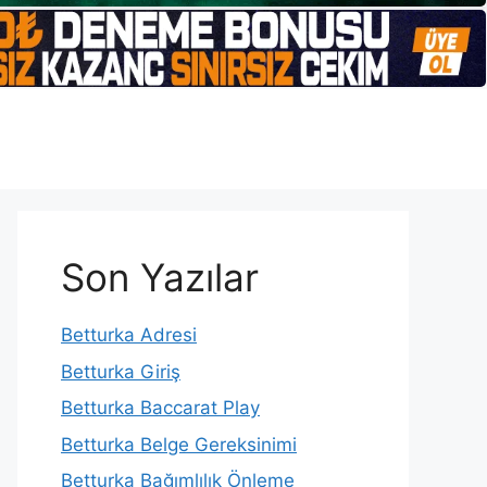
Son Yazılar
Betturka Adresi
Betturka Giriş
Betturka Baccarat Play
Betturka Belge Gereksinimi
Betturka Bağımlılık Önleme