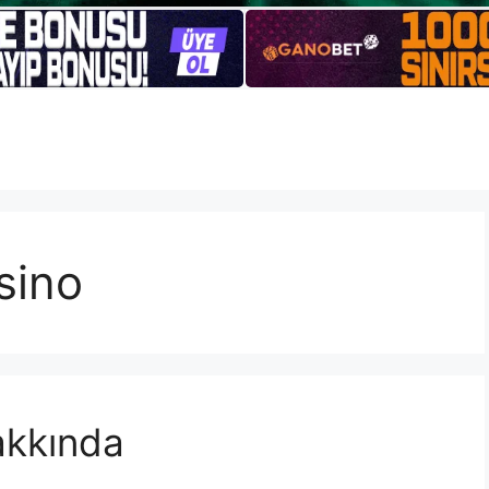
asino
akkında