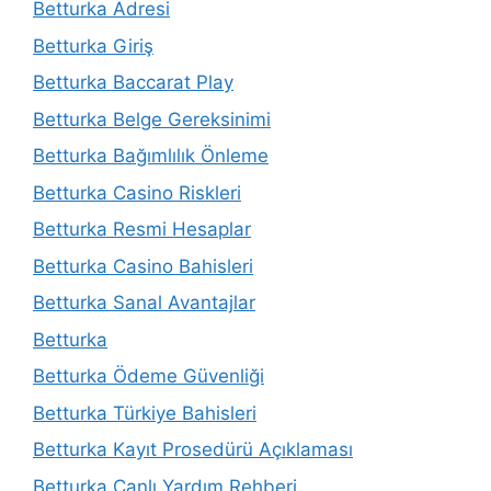
Betturka Adresi
Betturka Giriş
Betturka Baccarat Play
Betturka Belge Gereksinimi
Betturka Bağımlılık Önleme
Betturka Casino Riskleri
Betturka Resmi Hesaplar
Betturka Casino Bahisleri
Betturka Sanal Avantajlar
Betturka
Betturka Ödeme Güvenliği
Betturka Türkiye Bahisleri
Betturka Kayıt Prosedürü Açıklaması
Betturka Canlı Yardım Rehberi