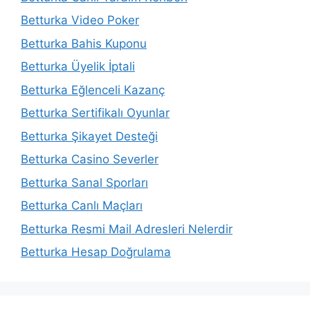
Betturka Video Poker
Betturka Bahis Kuponu
Betturka Üyelik İptali
Betturka Eğlenceli Kazanç
Betturka Sertifikalı Oyunlar
Betturka Şikayet Desteği
Betturka Casino Severler
Betturka Sanal Sporları
Betturka Canlı Maçları
Betturka Resmi Mail Adresleri Nelerdir
Betturka Hesap Doğrulama