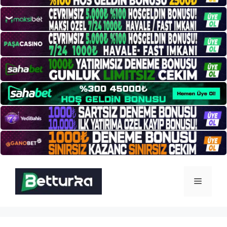
İçeriğe
atla
Menü