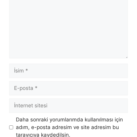
İsim
E-
posta
İnternet
sitesi
Daha sonraki yorumlarımda kullanılması için
adım, e-posta adresim ve site adresim bu
tarayıcıya kaydedilsin.