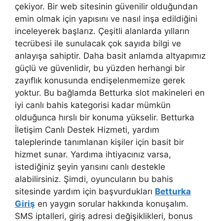
çekiyor. Bir web sitesinin güvenilir olduğundan
emin olmak için yapısını ve nasıl inşa edildiğini
inceleyerek başlarız. Çeşitli alanlarda yılların
tecrübesi ile sunulacak çok sayıda bilgi ve
anlayışa sahiptir. Daha basit anlamda altyapımız
güçlü ve güvenlidir, bu yüzden herhangi bir
zayıflık konusunda endişelenmemize gerek
yoktur. Bu bağlamda Betturka slot makineleri en
iyi canlı bahis kategorisi kadar mümkün
olduğunca hırslı bir konuma yükselir. Betturka
İletişim Canlı Destek Hizmeti, yardım
taleplerinde tanımlanan kişiler için basit bir
hizmet sunar. Yardıma ihtiyacınız varsa,
istediğiniz şeyin yarısını canlı destekle
alabilirsiniz. Şimdi, oyuncuların bu bahis
sitesinde yardım için başvurdukları
Betturka
Giriş
en yaygın sorular hakkında konuşalım.
SMS iptalleri, giriş adresi değişiklikleri, bonus