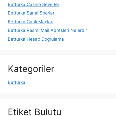
Betturka Casino Severler
Betturka Sanal Sporları
Betturka Canlı Maçları
Betturka Resmi Mail Adresleri Nelerdir
Betturka Hesap Doğrulama
Kategoriler
Betturka
Etiket Bulutu