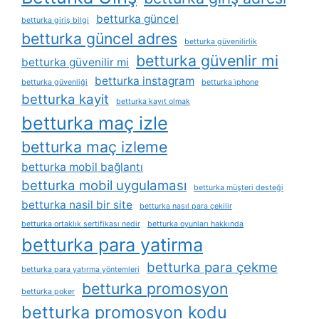
betturka güncel
betturka giriş bilgi
betturka güncel adres
betturka güvenilirlik
betturka güvenlir mi
betturka güvenilir mi
betturka instagram
betturka güvenliği
betturka i̇phone
betturka kayit
betturka kayıt olmak
betturka maç izle
betturka maç izleme
betturka mobil bağlantı
betturka mobil uygulaması
betturka müşteri desteği
betturka nasil bir site
betturka nasıl para çekilir
betturka ortaklık sertifikası nedir
betturka oyunları hakkında
betturka para yatirma
betturka para çekme
betturka para yatırma yöntemleri
betturka promosyon
betturka poker
betturka promosyon kodu