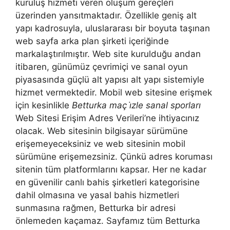
kuruluş hizmeti veren oluşum gereçleri
üzerinden yansıtmaktadır. Özellikle geniş alt
yapı kadrosuyla, uluslararası bir boyuta taşınan
web sayfa arka plan şirketi içeriğinde
markalaştırılmıştır. Web site kurulduğu andan
itibaren, günümüz çevrimiçi ve sanal oyun
piyasasında güçlü alt yapısı alt yapı sistemiyle
hizmet vermektedir. Mobil web sitesine erişmek
için kesinlikle
Betturka maç i̇zle sanal sporları
Web Sitesi Erişim Adres Verileri’ne ihtiyacınız
olacak. Web sitesinin bilgisayar sürümüne
erişemeyeceksiniz ve web sitesinin mobil
sürümüne erişemezsiniz. Çünkü adres koruması
sitenin tüm platformlarını kapsar. Her ne kadar
en güvenilir canlı bahis şirketleri kategorisine
dahil olmasına ve yasal bahis hizmetleri
sunmasına rağmen, Betturka bir adresi
önlemeden kaçamaz. Sayfamız tüm Betturka