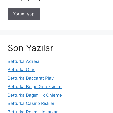
Son Yazılar
Betturka Adresi
Betturka Giriş
Betturka Baccarat Play
Betturka Belge Gereksinimi
Betturka Bağımlılık Önleme
Betturka Casino Riskleri
Betturka Resmi Hesaplar