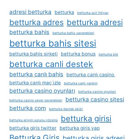
adresi betturka
betturka
betturka acil i̇htiyaç
betturka adres
betturka adresi
betturka bahis
betturka bahis seçenekleri
betturka bahis sitesi
betturka bahis şirketi
betturka bonus
betturka btk
betturka canli destek
betturka canlı bahis
betturka canlı casino
betturka canlı maç i̇zle
betturka canlı yardım
betturka casino oyunları
betturka casino oyunları
betturka casino sitesi
betturka casino sever seçenekleri
betturka com
betturka destek ekibi
betturka girisi
betturka erişim sorunu çözümü
betturka giris twitter
betturka giris yap
Betturka Giriş
betturka giriş adresi