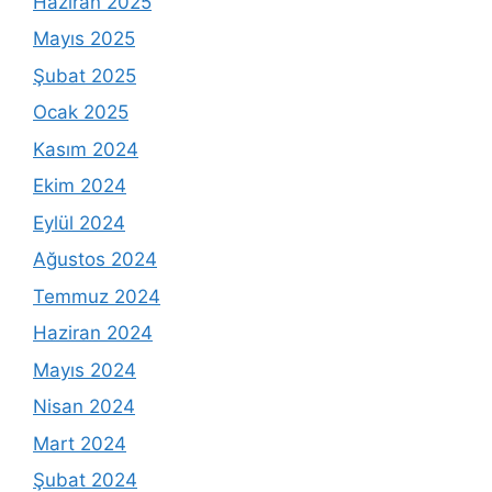
Haziran 2025
Mayıs 2025
Şubat 2025
Ocak 2025
Kasım 2024
Ekim 2024
Eylül 2024
Ağustos 2024
Temmuz 2024
Haziran 2024
Mayıs 2024
Nisan 2024
Mart 2024
Şubat 2024