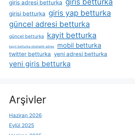
giris betturka
giris adresi betturka
giris yap betturka
girisi betturka
güncel adresi betturka
kayit betturka
güncel betturka
mobil betturka
kayıt betturka otomatik adres
twitter betturka
yeni adresi betturka
yeni giris betturka
Arşivler
Haziran 2026
Eylül 2025