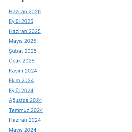
Haziran 2026
Eylül 2025
Haziran 2025
Mayıs 2025
Şubat 2025
Ocak 2025
Kasım 2024
Ekim 2024
Eylül 2024
Ağustos 2024
Temmuz 2024
Haziran 2024
Mayıs 2024