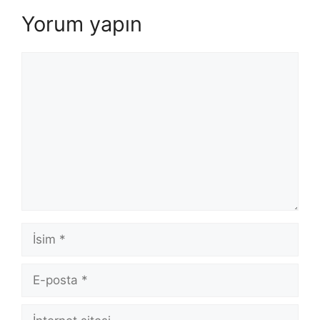
Yorum yapın
Yorum
İsim
E-
posta
İnternet