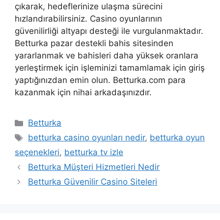
çıkarak, hedeflerinize ulaşma sürecini
hızlandırabilirsiniz. Casino oyunlarının
güvenilirliği altyapı desteği ile vurgulanmaktadır.
Betturka pazar destekli bahis sitesinden
yararlanmak ve bahisleri daha yüksek oranlara
yerleştirmek için işleminizi tamamlamak için giriş
yaptığınızdan emin olun. Betturka.com para
kazanmak için nihai arkadaşınızdır.
Kategoriler
Betturka
Etiketler
betturka casino oyunları nedir
,
betturka oyun
seçenekleri
,
betturka tv izle
Betturka Müşteri Hizmetleri Nedir
Betturka Güvenilir Casino Siteleri