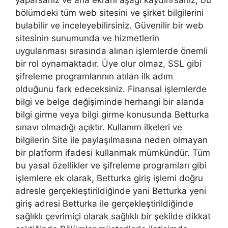
yaparsanız ve ana ekranı aşağı kaydırırsanız, bu
bölümdeki tüm web sitesini ve şirket bilgilerini
bulabilir ve inceleyebilirsiniz. Güvenilir bir web
sitesinin sunumunda ve hizmetlerin
uygulanması sırasında alınan işlemlerde önemli
bir rol oynamaktadır. Üye olur olmaz, SSL gibi
şifreleme programlarının atılan ilk adım
olduğunu fark edeceksiniz. Finansal işlemlerde
bilgi ve belge değişiminde herhangi bir alanda
bilgi girme veya bilgi girme konusunda Betturka
sınavı olmadığı açıktır. Kullanım ilkeleri ve
bilgilerin Site ile paylaşılmasına neden olmayan
bir platform ifadesi kullanmak mümkündür. Tüm
bu yasal özellikler ve şifreleme programları gibi
işlemlere ek olarak, Betturka giriş işlemi doğru
adresle gerçekleştirildiğinde yani Betturka yeni
giriş adresi Betturka ile gerçekleştirildiğinde
sağlıklı çevrimiçi olarak sağlıklı bir şekilde dikkat