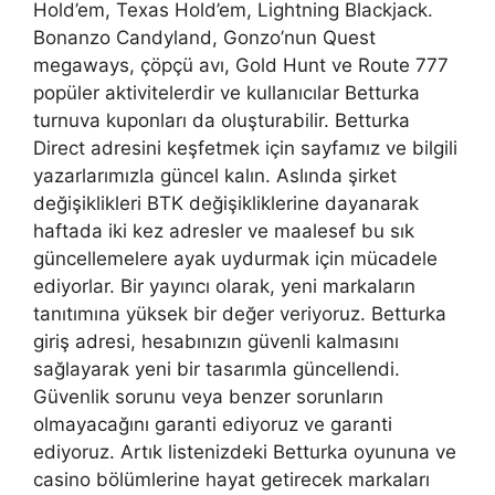
Hold’em, Texas Hold’em, Lightning Blackjack.
Bonanzo Candyland, Gonzo’nun Quest
megaways, çöpçü avı, Gold Hunt ve Route 777
popüler aktivitelerdir ve kullanıcılar Betturka
turnuva kuponları da oluşturabilir. Betturka
Direct adresini keşfetmek için sayfamız ve bilgili
yazarlarımızla güncel kalın. Aslında şirket
değişiklikleri BTK değişikliklerine dayanarak
haftada iki kez adresler ve maalesef bu sık
güncellemelere ayak uydurmak için mücadele
ediyorlar. Bir yayıncı olarak, yeni markaların
tanıtımına yüksek bir değer veriyoruz. Betturka
giriş adresi, hesabınızın güvenli kalmasını
sağlayarak yeni bir tasarımla güncellendi.
Güvenlik sorunu veya benzer sorunların
olmayacağını garanti ediyoruz ve garanti
ediyoruz. Artık listenizdeki Betturka oyununa ve
casino bölümlerine hayat getirecek markaları