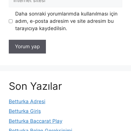
sitesi
Daha sonraki yorumlarımda kullanılması için
adım, e-posta adresim ve site adresim bu
tarayıcıya kaydedilsin.
Son Yazılar
Betturka Adresi
Betturka Giriş
Betturka Baccarat Play
Betturka Belge Gereksinimi