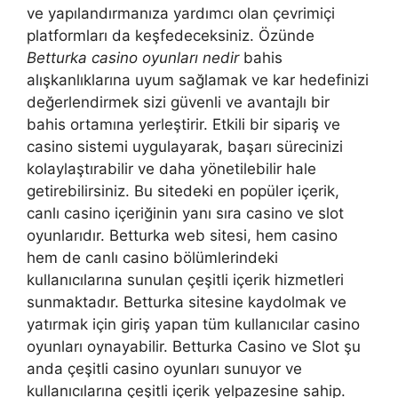
ve yapılandırmanıza yardımcı olan çevrimiçi
platformları da keşfedeceksiniz. Özünde
Betturka casino oyunları nedir
bahis
alışkanlıklarına uyum sağlamak ve kar hedefinizi
değerlendirmek sizi güvenli ve avantajlı bir
bahis ortamına yerleştirir. Etkili bir sipariş ve
casino sistemi uygulayarak, başarı sürecinizi
kolaylaştırabilir ve daha yönetilebilir hale
getirebilirsiniz. Bu sitedeki en popüler içerik,
canlı casino içeriğinin yanı sıra casino ve slot
oyunlarıdır. Betturka web sitesi, hem casino
hem de canlı casino bölümlerindeki
kullanıcılarına sunulan çeşitli içerik hizmetleri
sunmaktadır. Betturka sitesine kaydolmak ve
yatırmak için giriş yapan tüm kullanıcılar casino
oyunları oynayabilir. Betturka Casino ve Slot şu
anda çeşitli casino oyunları sunuyor ve
kullanıcılarına çeşitli içerik yelpazesine sahip.