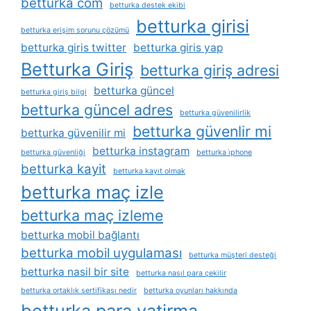
betturka com
betturka destek ekibi
betturka girisi
betturka erişim sorunu çözümü
betturka giris twitter
betturka giris yap
Betturka Giriş
betturka giriş adresi
betturka güncel
betturka giriş bilgi
betturka güncel adres
betturka güvenilirlik
betturka güvenlir mi
betturka güvenilir mi
betturka instagram
betturka güvenliği
betturka i̇phone
betturka kayit
betturka kayıt olmak
betturka maç izle
betturka maç izleme
betturka mobil bağlantı
betturka mobil uygulaması
betturka müşteri desteği
betturka nasil bir site
betturka nasıl para çekilir
betturka ortaklık sertifikası nedir
betturka oyunları hakkında
betturka para yatirma