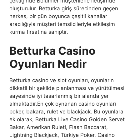
çektiğinde Bölümler müşterilerle iletişimde
oluşturulur. Betturka giriş sürecinden geçen
herkes, bir gün boyunca çeşitli kanallar
aracılığıyla müşteri temsilcileriyle etkileşim
kurma fırsatına sahiptir.
Betturka Casino
Oyunları Nedir
Betturka casino ve slot oyunları, oyunların
dikkatli bir şekilde planlanması ve yürütülmesi
sayesinde iyi tasarlanmış bir alanda yer
almaktadır.En çok oynanan casino oyunları
poker, bakara, rulet ve blackjack. Bu oyunlara
ek olarak, Betturka Live Casino Golden Servet
Bakar, Amerikan Ruleti, Flash Baccarat,
Lightning Blackjack, Türkiye Poker, Casino