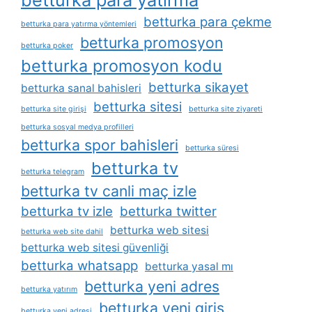
betturka para çekme
betturka para yatırma yöntemleri
betturka promosyon
betturka poker
betturka promosyon kodu
betturka sikayet
betturka sanal bahisleri
betturka sitesi
betturka site girişi
betturka site ziyareti
betturka sosyal medya profilleri
betturka spor bahisleri
betturka süresi
betturka tv
betturka telegram
betturka tv canli maç izle
betturka tv izle
betturka twitter
betturka web sitesi
betturka web site dahil
betturka web sitesi güvenliği
betturka whatsapp
betturka yasal mı
betturka yeni adres
betturka yatırım
betturka yeni giris
betturka yeni adresi