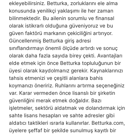
ekleyebilirsiniz. Betturka, zorluklarını ele alma
konusunda yenilikçi yaklaşımı ile her zaman
bilinmektedir. Bu ailenin sorumlu ve finansal
olarak istikrarlı olduğuna güveniyoruz ve bu
güven faktörü markanın çekiciliğini artırıyor.
Güncellenmiş Betturka giriş adresi
sınıflandırmayı önemli ölçüde artırdı ve sonuç
olarak daha fazla sayıda birey çekti. Avantajları
elde etmek için önce Betturka topluluğunun bir
üyesi olarak kaydolmanız gerekir. Kaynaklarınızı
tahsis etmenizi ve çeşitli alanlara bahis
koymanızı öneririz. Ruhlarını artırma seçeneğiniz
var. Karar vermeden önce lisanslı bir şirketin
güvenliğini merak etmek doğaldır. Bazı
işletmeler, sektörü aldatmak ve dolandırmak için
sahte lisans hesapları ve sahte adresler gibi
aldatıcı taktikleri ısrarla kullanırlar. Betturka.com,
üyelere şeffaf bir şekilde sunulmuş kayıtlı bir