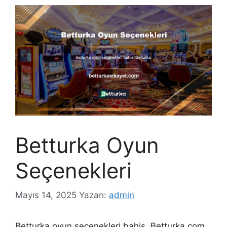
Betturka Oyun
Seçenekleri
Mayıs 14, 2025
Yazarı:
admin
Betturka oyun seçenekleri bahis, Betturka.com