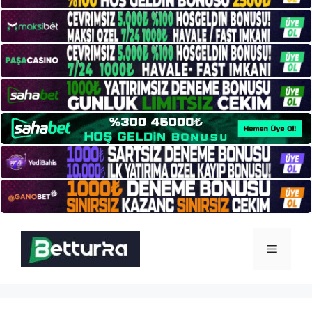
İçeriğe
atla
Menü