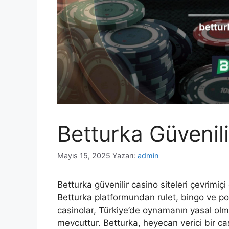
Betturka Güvenili
Mayıs 15, 2025
Yazarı:
admin
Betturka güvenilir casino siteleri çevrimi
Betturka platformundan rulet, bingo ve poke
casinolar, Türkiye’de oynamanın yasal olmad
mevcuttur. Betturka, heyecan verici bir 