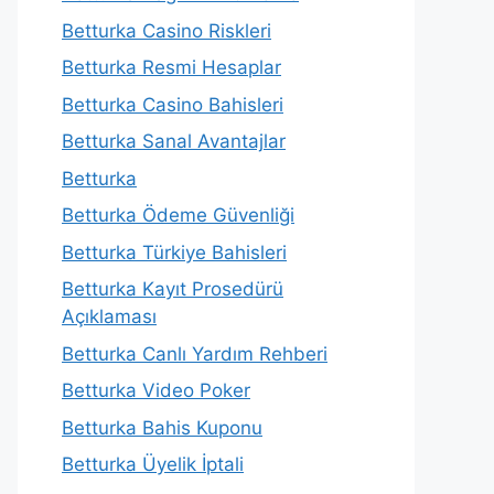
Betturka Casino Riskleri
Betturka Resmi Hesaplar
Betturka Casino Bahisleri
Betturka Sanal Avantajlar
Betturka
Betturka Ödeme Güvenliği
Betturka Türkiye Bahisleri
Betturka Kayıt Prosedürü
Açıklaması
Betturka Canlı Yardım Rehberi
Betturka Video Poker
Betturka Bahis Kuponu
Betturka Üyelik İptali