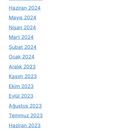
Haziran 2024
Mayıs 2024
Nisan 2024
Mart 2024
Şubat 2024
Ocak 2024
Aralık 2023
Kasım 2023
Ekim 2023
Eylül 2023
Ağustos 2023
Temmuz 2023
Haziran 2023