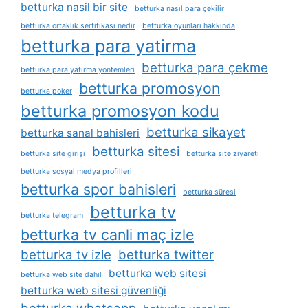
betturka nasil bir site
betturka nasıl para çekilir
betturka ortaklık sertifikası nedir
betturka oyunları hakkında
betturka para yatirma
betturka para çekme
betturka para yatırma yöntemleri
betturka promosyon
betturka poker
betturka promosyon kodu
betturka sikayet
betturka sanal bahisleri
betturka sitesi
betturka site girişi
betturka site ziyareti
betturka sosyal medya profilleri
betturka spor bahisleri
betturka süresi
betturka tv
betturka telegram
betturka tv canli maç izle
betturka tv izle
betturka twitter
betturka web sitesi
betturka web site dahil
betturka web sitesi güvenliği