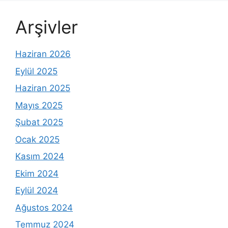
Arşivler
Haziran 2026
Eylül 2025
Haziran 2025
Mayıs 2025
Şubat 2025
Ocak 2025
Kasım 2024
Ekim 2024
Eylül 2024
Ağustos 2024
Temmuz 2024