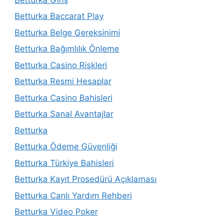
Betturka Baccarat Play
Betturka Belge Gereksinimi
Betturka Bağımlılık Önleme
Betturka Casino Riskleri
Betturka Resmi Hesaplar
Betturka Casino Bahisleri
Betturka Sanal Avantajlar
Betturka
Betturka Ödeme Güvenliği
Betturka Türkiye Bahisleri
Betturka Kayıt Prosedürü Açıklaması
Betturka Canlı Yardım Rehberi
Betturka Video Poker