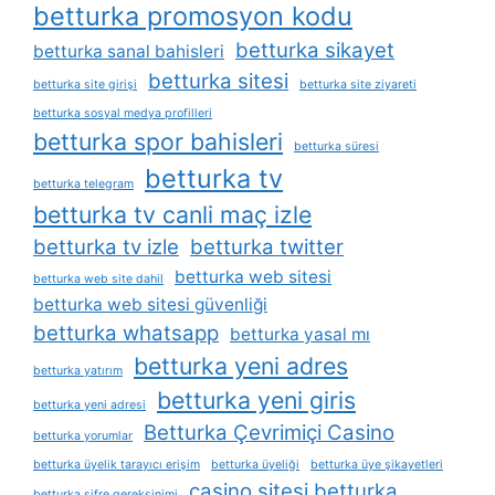
betturka promosyon kodu
betturka sikayet
betturka sanal bahisleri
betturka sitesi
betturka site girişi
betturka site ziyareti
betturka sosyal medya profilleri
betturka spor bahisleri
betturka süresi
betturka tv
betturka telegram
betturka tv canli maç izle
betturka tv izle
betturka twitter
betturka web sitesi
betturka web site dahil
betturka web sitesi güvenliği
betturka whatsapp
betturka yasal mı
betturka yeni adres
betturka yatırım
betturka yeni giris
betturka yeni adresi
Betturka Çevrimiçi Casino
betturka yorumlar
betturka üyelik tarayıcı erişim
betturka üyeliği
betturka üye şikayetleri
casino sitesi betturka
betturka şifre gereksinimi