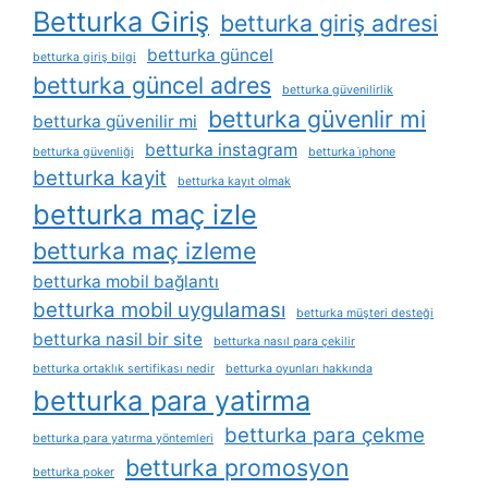
Betturka Giriş
betturka giriş adresi
betturka güncel
betturka giriş bilgi
betturka güncel adres
betturka güvenilirlik
betturka güvenlir mi
betturka güvenilir mi
betturka instagram
betturka güvenliği
betturka i̇phone
betturka kayit
betturka kayıt olmak
betturka maç izle
betturka maç izleme
betturka mobil bağlantı
betturka mobil uygulaması
betturka müşteri desteği
betturka nasil bir site
betturka nasıl para çekilir
betturka ortaklık sertifikası nedir
betturka oyunları hakkında
betturka para yatirma
betturka para çekme
betturka para yatırma yöntemleri
betturka promosyon
betturka poker