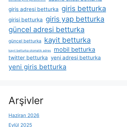
giris betturka
giris adresi betturka
giris yap betturka
girisi betturka
güncel adresi betturka
kayit betturka
güncel betturka
mobil betturka
kayıt betturka otomatik adres
twitter betturka
yeni adresi betturka
yeni giris betturka
Arşivler
Haziran 2026
Eylül 2025