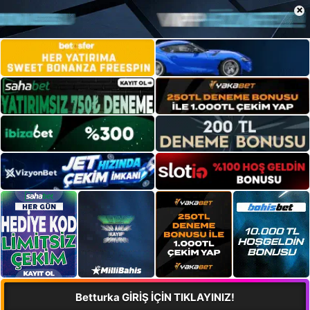
×
Betturka GİRİŞ İÇİN TIKLAYINIZ!