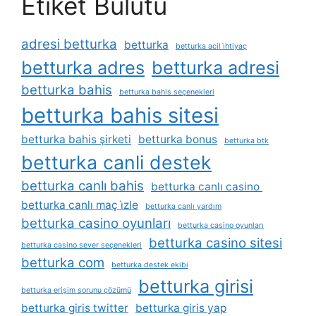
Etiket Bulutu
adresi betturka
betturka
betturka acil i̇htiyaç
betturka adres
betturka adresi
betturka bahis
betturka bahis seçenekleri
betturka bahis sitesi
betturka bahis şirketi
betturka bonus
betturka btk
betturka canli destek
betturka canlı bahis
betturka canlı casino
betturka canlı maç i̇zle
betturka canlı yardım
betturka casino oyunları
betturka casino oyunları
betturka casino sitesi
betturka casino sever seçenekleri
betturka com
betturka destek ekibi
betturka girisi
betturka erişim sorunu çözümü
betturka giris twitter
betturka giris yap