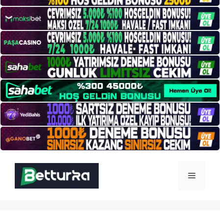
İçeriğe
atla
Menü