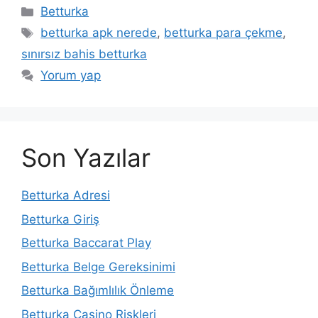
Kategoriler
Betturka
Etiketler
betturka apk nerede
,
betturka para çekme
,
sınırsız bahis betturka
Yorum yap
Son Yazılar
Betturka Adresi
Betturka Giriş
Betturka Baccarat Play
Betturka Belge Gereksinimi
Betturka Bağımlılık Önleme
Betturka Casino Riskleri