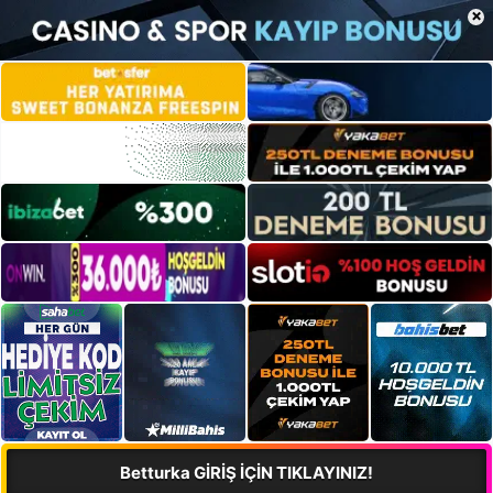
×
Betturka GİRİŞ İÇİN TIKLAYINIZ!