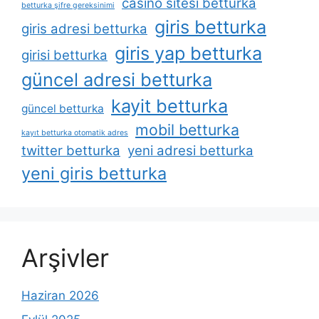
casino sitesi betturka
betturka şifre gereksinimi
giris betturka
giris adresi betturka
giris yap betturka
girisi betturka
güncel adresi betturka
kayit betturka
güncel betturka
mobil betturka
kayıt betturka otomatik adres
twitter betturka
yeni adresi betturka
yeni giris betturka
Arşivler
Haziran 2026