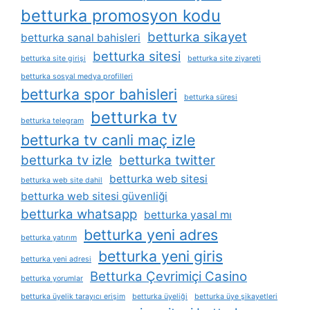
betturka promosyon kodu
betturka sikayet
betturka sanal bahisleri
betturka sitesi
betturka site girişi
betturka site ziyareti
betturka sosyal medya profilleri
betturka spor bahisleri
betturka süresi
betturka tv
betturka telegram
betturka tv canli maç izle
betturka tv izle
betturka twitter
betturka web sitesi
betturka web site dahil
betturka web sitesi güvenliği
betturka whatsapp
betturka yasal mı
betturka yeni adres
betturka yatırım
betturka yeni giris
betturka yeni adresi
Betturka Çevrimiçi Casino
betturka yorumlar
betturka üyelik tarayıcı erişim
betturka üyeliği
betturka üye şikayetleri