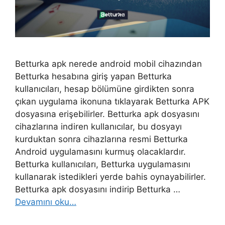
Betturka apk nerede android mobil cihazından
Betturka hesabına giriş yapan Betturka
kullanıcıları, hesap bölümüne girdikten sonra
çıkan uygulama ikonuna tıklayarak Betturka APK
dosyasına erişebilirler. Betturka apk dosyasını
cihazlarına indiren kullanıcılar, bu dosyayı
kurduktan sonra cihazlarına resmi Betturka
Android uygulamasını kurmuş olacaklardır.
Betturka kullanıcıları, Betturka uygulamasını
kullanarak istedikleri yerde bahis oynayabilirler.
Betturka apk dosyasını indirip Betturka …
Devamını oku…