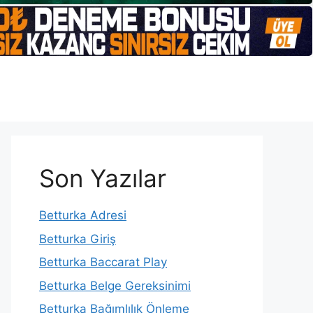
Son Yazılar
Betturka Adresi
Betturka Giriş
Betturka Baccarat Play
Betturka Belge Gereksinimi
Betturka Bağımlılık Önleme