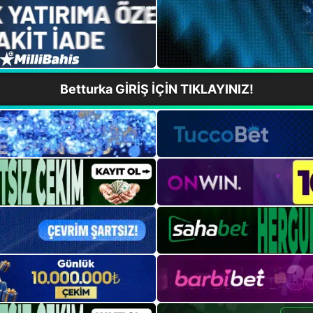
Betturka GİRİŞ İÇİN TIKLAYINIZ!