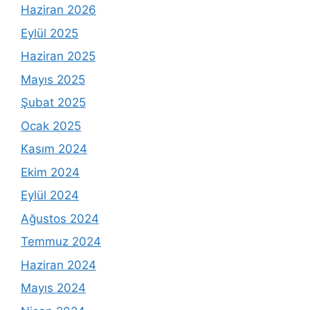
Haziran 2026
Eylül 2025
Haziran 2025
Mayıs 2025
Şubat 2025
Ocak 2025
Kasım 2024
Ekim 2024
Eylül 2024
Ağustos 2024
Temmuz 2024
Haziran 2024
Mayıs 2024