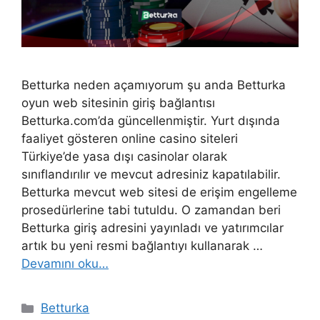
Betturka neden açamıyorum şu anda Betturka
oyun web sitesinin giriş bağlantısı
Betturka.com’da güncellenmiştir. Yurt dışında
faaliyet gösteren online casino siteleri
Türkiye’de yasa dışı casinolar olarak
sınıflandırılır ve mevcut adresiniz kapatılabilir.
Betturka mevcut web sitesi de erişim engelleme
prosedürlerine tabi tutuldu. O zamandan beri
Betturka giriş adresini yayınladı ve yatırımcılar
artık bu yeni resmi bağlantıyı kullanarak …
Devamını oku…
Kategoriler
Betturka