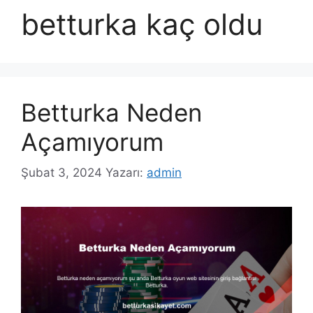
betturka kaç oldu
Betturka Neden
Açamıyorum
Şubat 3, 2024
Yazarı:
admin