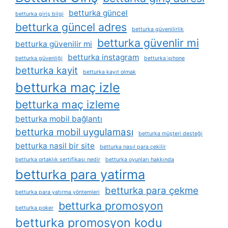
betturka güncel
betturka giriş bilgi
betturka güncel adres
betturka güvenilirlik
betturka güvenlir mi
betturka güvenilir mi
betturka instagram
betturka güvenliği
betturka i̇phone
betturka kayit
betturka kayıt olmak
betturka maç izle
betturka maç izleme
betturka mobil bağlantı
betturka mobil uygulaması
betturka müşteri desteği
betturka nasil bir site
betturka nasıl para çekilir
betturka ortaklık sertifikası nedir
betturka oyunları hakkında
betturka para yatirma
betturka para çekme
betturka para yatırma yöntemleri
betturka promosyon
betturka poker
betturka promosyon kodu