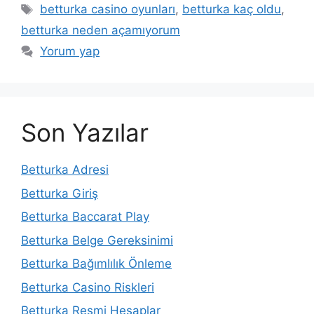
Etiketler
betturka casino oyunları
,
betturka kaç oldu
,
betturka neden açamıyorum
Yorum yap
Son Yazılar
Betturka Adresi
Betturka Giriş
Betturka Baccarat Play
Betturka Belge Gereksinimi
Betturka Bağımlılık Önleme
Betturka Casino Riskleri
Betturka Resmi Hesaplar