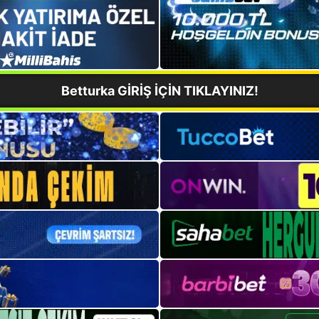
Betturka GİRİŞ İÇİN TIKLAYINIZ!