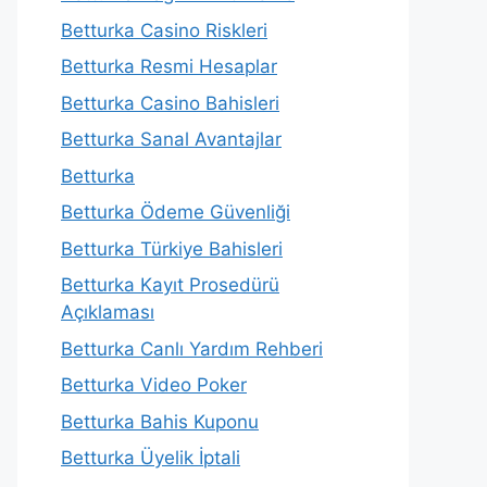
Betturka Casino Riskleri
Betturka Resmi Hesaplar
Betturka Casino Bahisleri
Betturka Sanal Avantajlar
Betturka
Betturka Ödeme Güvenliği
Betturka Türkiye Bahisleri
Betturka Kayıt Prosedürü
Açıklaması
Betturka Canlı Yardım Rehberi
Betturka Video Poker
Betturka Bahis Kuponu
Betturka Üyelik İptali