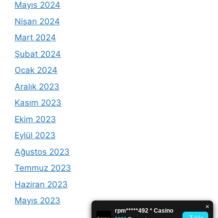
Mayıs 2024
Nisan 2024
Mart 2024
Şubat 2024
Ocak 2024
Aralık 2023
Kasım 2023
Ekim 2023
Eylül 2023
Ağustos 2023
Temmuz 2023
Haziran 2023
Mayıs 2023