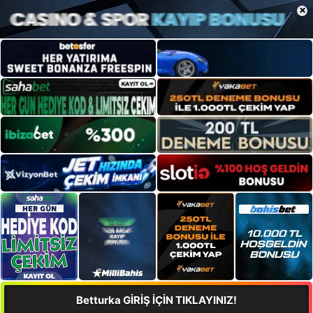
×
Betturka GİRİŞ İÇİN TIKLAYINIZ!