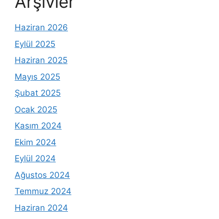
Arşivler
Haziran 2026
Eylül 2025
Haziran 2025
Mayıs 2025
Şubat 2025
Ocak 2025
Kasım 2024
Ekim 2024
Eylül 2024
Ağustos 2024
Temmuz 2024
Haziran 2024