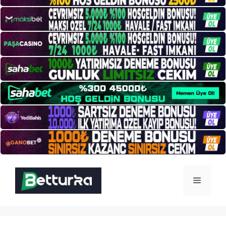
İçeriğe
atla
Menü