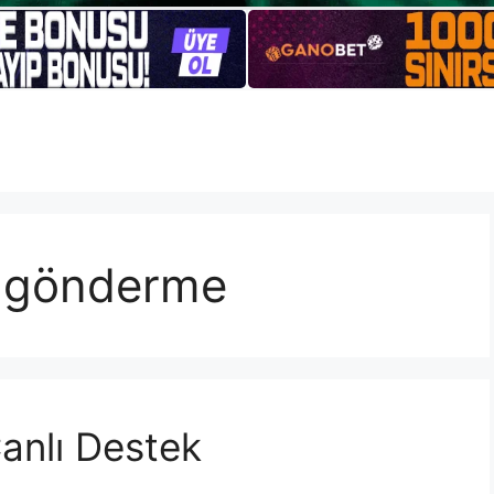
a gönderme
Canlı Destek