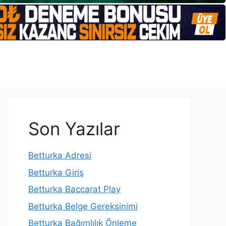
Son Yazılar
Betturka Adresi
Betturka Giriş
Betturka Baccarat Play
Betturka Belge Gereksinimi
Betturka Bağımlılık Önleme