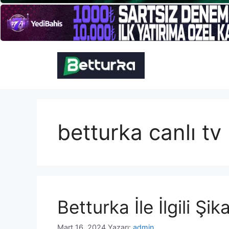
İçeriğe
atla
betturka canlı tv
Betturka İle İlgili Şik
Mart 16, 2024
Yazarı:
admin