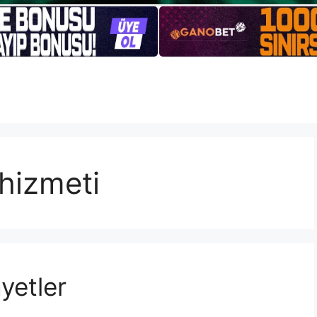
 hizmeti
ayetler