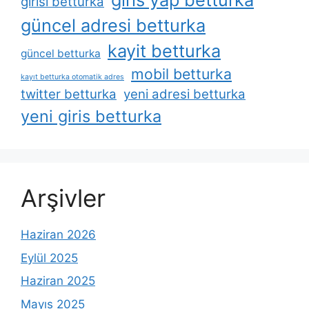
girisi betturka
güncel adresi betturka
kayit betturka
güncel betturka
mobil betturka
kayıt betturka otomatik adres
twitter betturka
yeni adresi betturka
yeni giris betturka
Arşivler
Haziran 2026
Eylül 2025
Haziran 2025
Mayıs 2025