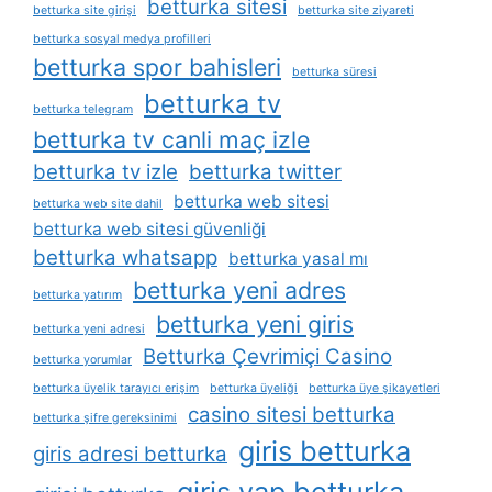
betturka sitesi
betturka site girişi
betturka site ziyareti
betturka sosyal medya profilleri
betturka spor bahisleri
betturka süresi
betturka tv
betturka telegram
betturka tv canli maç izle
betturka tv izle
betturka twitter
betturka web sitesi
betturka web site dahil
betturka web sitesi güvenliği
betturka whatsapp
betturka yasal mı
betturka yeni adres
betturka yatırım
betturka yeni giris
betturka yeni adresi
Betturka Çevrimiçi Casino
betturka yorumlar
betturka üyelik tarayıcı erişim
betturka üyeliği
betturka üye şikayetleri
casino sitesi betturka
betturka şifre gereksinimi
giris betturka
giris adresi betturka
giris yap betturka