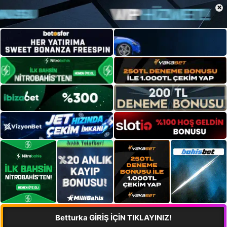
×
Betturka GİRİŞ İÇİN TIKLAYINIZ!