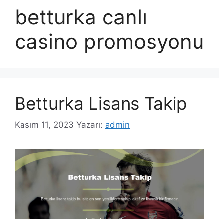
betturka canlı
casino promosyonu
Betturka Lisans Takip
Kasım 11, 2023
Yazarı:
admin