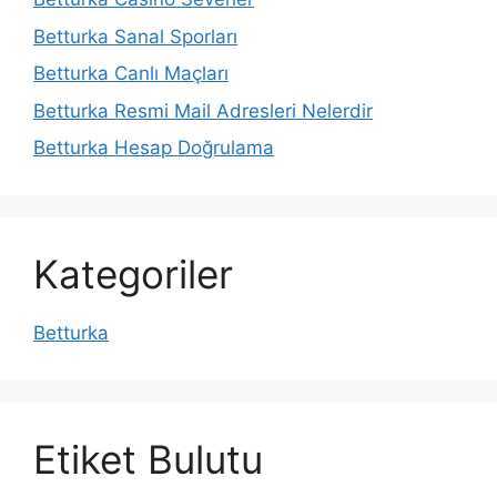
Betturka Sanal Sporları
Betturka Canlı Maçları
Betturka Resmi Mail Adresleri Nelerdir
Betturka Hesap Doğrulama
Kategoriler
Betturka
Etiket Bulutu