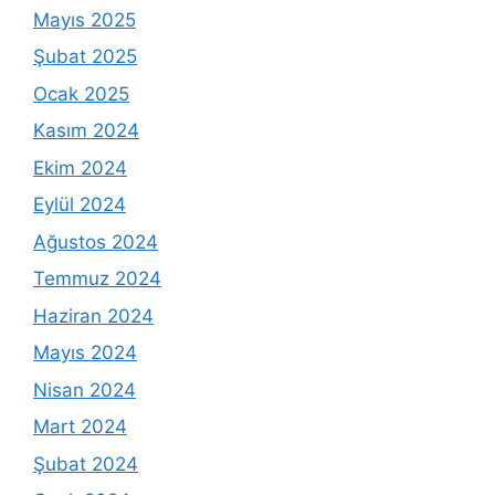
Mayıs 2025
Şubat 2025
Ocak 2025
Kasım 2024
Ekim 2024
Eylül 2024
Ağustos 2024
Temmuz 2024
Haziran 2024
Mayıs 2024
Nisan 2024
Mart 2024
Şubat 2024