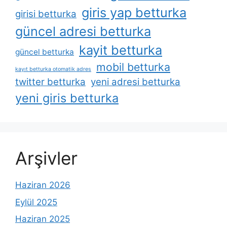
giris yap betturka
girisi betturka
güncel adresi betturka
kayit betturka
güncel betturka
mobil betturka
kayıt betturka otomatik adres
twitter betturka
yeni adresi betturka
yeni giris betturka
Arşivler
Haziran 2026
Eylül 2025
Haziran 2025