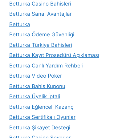
Betturka Casino Bahisleri
Betturka Sanal Avantajlar
Betturka
Betturka Ödeme Güvenliği
Betturka Türkiye Bahisleri
Betturka Kayıt Prosedürü Açıklaması
Betturka Canlı Yardım Rehberi
Betturka Video Poker
Betturka Bahis Kuponu
Betturka Üyelik İptali
Betturka Eğlenceli Kazanç
Betturka Sertifikalı Oyunlar
Betturka Şikayet Desteği
Betturka Casino Severler