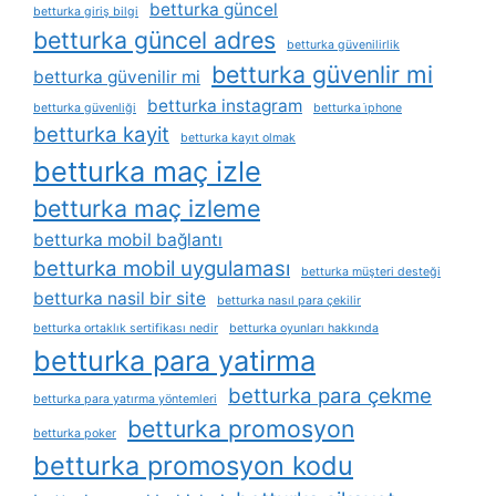
betturka güncel
betturka giriş bilgi
betturka güncel adres
betturka güvenilirlik
betturka güvenlir mi
betturka güvenilir mi
betturka instagram
betturka güvenliği
betturka i̇phone
betturka kayit
betturka kayıt olmak
betturka maç izle
betturka maç izleme
betturka mobil bağlantı
betturka mobil uygulaması
betturka müşteri desteği
betturka nasil bir site
betturka nasıl para çekilir
betturka ortaklık sertifikası nedir
betturka oyunları hakkında
betturka para yatirma
betturka para çekme
betturka para yatırma yöntemleri
betturka promosyon
betturka poker
betturka promosyon kodu