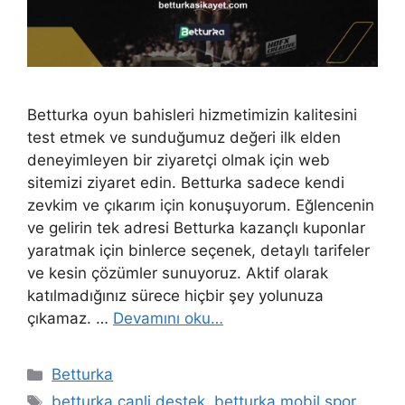
Betturka oyun bahisleri hizmetimizin kalitesini
test etmek ve sunduğumuz değeri ilk elden
deneyimleyen bir ziyaretçi olmak için web
sitemizi ziyaret edin. Betturka sadece kendi
zevkim ve çıkarım için konuşuyorum. Eğlencenin
ve gelirin tek adresi Betturka kazançlı kuponlar
yaratmak için binlerce seçenek, detaylı tarifeler
ve kesin çözümler sunuyoruz. Aktif olarak
katılmadığınız sürece hiçbir şey yolunuza
çıkamaz. …
Devamını oku…
Kategoriler
Betturka
Etiketler
betturka canli destek
,
betturka mobil spor