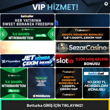
×
Betturka GİRİŞ İÇİN TIKLAYINIZ!