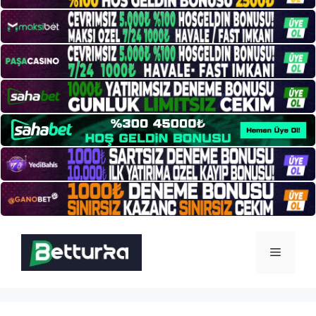
İçeriğe
atla
Menü