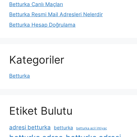
Betturka Canlı Maçları
Betturka Resmi Mail Adresleri Nelerdir
Betturka Hesap Doğrulama
Kategoriler
Betturka
Etiket Bulutu
adresi betturka
betturka
betturka acil i̇htiyaç