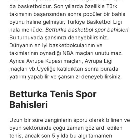
da basketboldur. Son yıllarda özellikle Türk
takımının başarısından sonra popüler bir bahis
oyunu haline gelmiştir. Türkiye Basketbol Ligi
hala menüde.
Betturka basketbol spor bahisleri
Bu turnuvada şansınızı deneyebilirsiniz.
Dünyanın en iyi basketbolcularının ve
takımlarının oynadığı NBA maçları unutulmaz.
Ayrıca Avrupa Kupası maçları, Avrupa Ligi
maçları vb.Üyeliğe katıldıktan sonra burada
yatırım yapabilir ve şansınızı deneyebilirsiniz.
Betturka Tenis Spor
Bahisleri
Uzun bir süre zenginlerin sporu olarak bilinen ve
oyun sektöründe çoğu zaman göz ardı edilen
tenis, ancak son 5 yılda bu algı tamamen