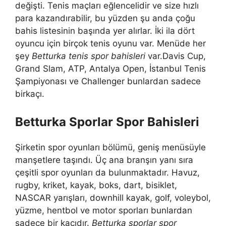
değişti. Tenis maçları eğlencelidir ve size hızlı
para kazandırabilir, bu yüzden şu anda çoğu
bahis listesinin başında yer alırlar. İki ila dört
oyuncu için birçok tenis oyunu var. Menüde her
şey
Betturka tenis spor bahisleri
var.Davis Cup,
Grand Slam, ATP, Antalya Open, İstanbul Tenis
Şampiyonası ve Challenger bunlardan sadece
birkaçı.
Betturka Sporlar Spor Bahisleri
Şirketin spor oyunları bölümü, geniş menüsüyle
manşetlere taşındı. Üç ana branşın yanı sıra
çeşitli spor oyunları da bulunmaktadır. Havuz,
rugby, kriket, kayak, boks, dart, bisiklet,
NASCAR yarışları, downhill kayak, golf, voleybol,
yüzme, hentbol ve motor sporları bunlardan
sadece bir kaçıdır.
Betturka sporlar spor