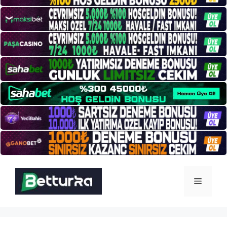
İçeriğe
atla
Menü