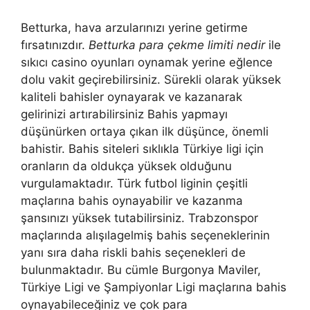
Betturka, hava arzularınızı yerine getirme
fırsatınızdır.
Betturka para çekme limiti nedir
ile
sıkıcı casino oyunları oynamak yerine eğlence
dolu vakit geçirebilirsiniz. Sürekli olarak yüksek
kaliteli bahisler oynayarak ve kazanarak
gelirinizi artırabilirsiniz Bahis yapmayı
düşünürken ortaya çıkan ilk düşünce, önemli
bahistir. Bahis siteleri sıklıkla Türkiye ligi için
oranların da oldukça yüksek olduğunu
vurgulamaktadır. Türk futbol liginin çeşitli
maçlarına bahis oynayabilir ve kazanma
şansınızı yüksek tutabilirsiniz. Trabzonspor
maçlarında alışılagelmiş bahis seçeneklerinin
yanı sıra daha riskli bahis seçenekleri de
bulunmaktadır. Bu cümle Burgonya Maviler,
Türkiye Ligi ve Şampiyonlar Ligi maçlarına bahis
oynayabileceğiniz ve çok para