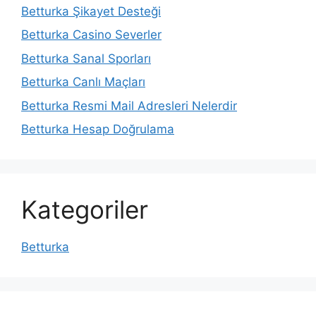
Betturka Şikayet Desteği
Betturka Casino Severler
Betturka Sanal Sporları
Betturka Canlı Maçları
Betturka Resmi Mail Adresleri Nelerdir
Betturka Hesap Doğrulama
Kategoriler
Betturka