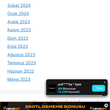
Şubat 2024
Ocak 2024
Aralık 2023
Kasım 2023
Ekim 2023
Eylül 2023
Ağustos 2023
Temmuz 2023
Haziran 2023
Mayıs 2023
sheratonbet
|
kupavip
|
sesbet
|
totobi
|
betvesta
|
×
blackxbet
|
altincasino
|
slotella