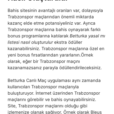
Bahis sitesinin avantajlı oranları var, dolayısıyla
Trabzonspor maçlarından önemli miktarda
kazanç elde etme potansiyeliniz var. Ayrıca
Trabzonspor maçlarına bahis oynayarak farklı
bonus programlarına katılarak
Betturka yasal mı
listesi nasıl oluşturulur
ekstra ödüller
kazanabilirsiniz. Trabzonspor maçlarına özel en
yeni bonus fırsatlarından yararlanın.Örnek
olarak, eğer bir Trabzonspor maçını
kazanamazsanız parayla ödüllendirileceksiniz.
Betturka Canlı Maç uygulaması aynı zamanda
kullanıcıları Trabzonspor maçlarıyla
buluşturuyor. İnternet üzerinden Trabzonspor
maçlarını görebilir ve bahis oynayabilirsiniz.
Site, Trabzonspor maçlarını olduğu gibi
izlemenize olanak sağlıyor. Örnek olarak Bleus