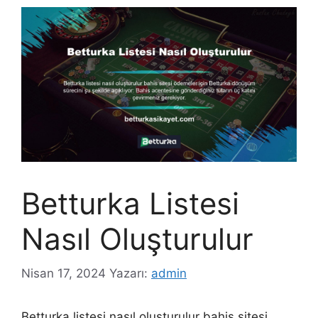
Betturka Listesi
Nasıl Oluşturulur
Nisan 17, 2024
Yazarı:
admin
Betturka listesi nasıl oluşturulur bahis sitesi