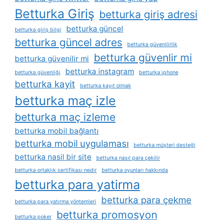
Betturka Giriş
betturka giriş adresi
betturka güncel
betturka giriş bilgi
betturka güncel adres
betturka güvenilirlik
betturka güvenlir mi
betturka güvenilir mi
betturka instagram
betturka güvenliği
betturka i̇phone
betturka kayit
betturka kayıt olmak
betturka maç izle
betturka maç izleme
betturka mobil bağlantı
betturka mobil uygulaması
betturka müşteri desteği
betturka nasil bir site
betturka nasıl para çekilir
betturka ortaklık sertifikası nedir
betturka oyunları hakkında
betturka para yatirma
betturka para çekme
betturka para yatırma yöntemleri
betturka promosyon
betturka poker