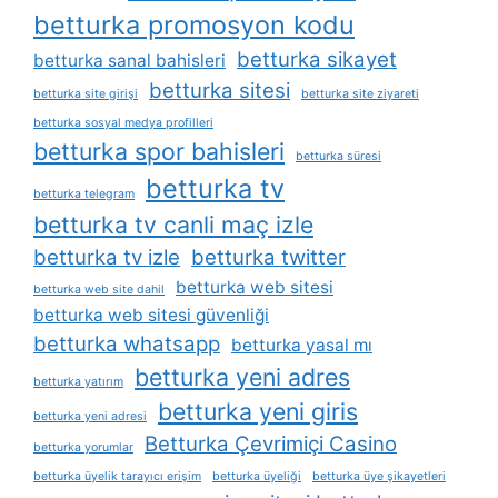
betturka promosyon kodu
betturka sikayet
betturka sanal bahisleri
betturka sitesi
betturka site girişi
betturka site ziyareti
betturka sosyal medya profilleri
betturka spor bahisleri
betturka süresi
betturka tv
betturka telegram
betturka tv canli maç izle
betturka tv izle
betturka twitter
betturka web sitesi
betturka web site dahil
betturka web sitesi güvenliği
betturka whatsapp
betturka yasal mı
betturka yeni adres
betturka yatırım
betturka yeni giris
betturka yeni adresi
Betturka Çevrimiçi Casino
betturka yorumlar
betturka üyelik tarayıcı erişim
betturka üyeliği
betturka üye şikayetleri