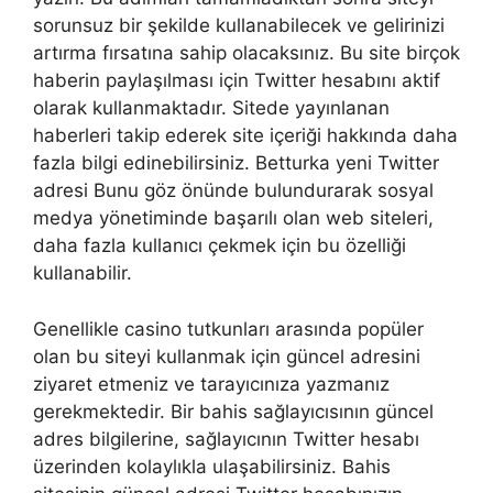
sorunsuz bir şekilde kullanabilecek ve gelirinizi
artırma fırsatına sahip olacaksınız. Bu site birçok
haberin paylaşılması için Twitter hesabını aktif
olarak kullanmaktadır. Sitede yayınlanan
haberleri takip ederek site içeriği hakkında daha
fazla bilgi edinebilirsiniz. Betturka yeni Twitter
adresi Bunu göz önünde bulundurarak sosyal
medya yönetiminde başarılı olan web siteleri,
daha fazla kullanıcı çekmek için bu özelliği
kullanabilir.
Genellikle casino tutkunları arasında popüler
olan bu siteyi kullanmak için güncel adresini
ziyaret etmeniz ve tarayıcınıza yazmanız
gerekmektedir. Bir bahis sağlayıcısının güncel
adres bilgilerine, sağlayıcının Twitter hesabı
üzerinden kolaylıkla ulaşabilirsiniz. Bahis