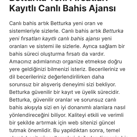
Kayıtlı Canlı Bahis Ajansı
Canlı bahis artık Betturka yeni oran ve
sistemleriyle sizlerle. Canlı bahis artık
Betturka
yeni fırsatları kayıtlı canlı bahis ajansı
yeni
oranları ve sistemi ile sizlerle. Ayrıca sağlam bir
bahis süreci oluşturma fırsatı da vardır.
Amacınız adımlarınızı organize etmekse doğru
yere geldiğinizi bilmenizi isteriz. Becerileriniz ve
dil becerileriniz değerlendirilirken daha
sorunsuz bir alışveriş deneyimi sizi bekliyor.
Betturka güvenilir bir kayıt ve üyelik sürecidir.
Betturka, güvenilir oranlar ve sorunsuz canlı
bahis akışıyla sizi en iyi donanımlı alanlara nasıl
yönlendireceğini biliyor. Kaliteyi etkili ve verimli
bir şekilde artırmak için web sitenizi güncel
tutmak önemlidir. Bu yapıldıktan sonra, temel