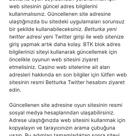
web sitesinin güncel adres bilgilerini
kullanmalısınız. Güncellenen site adresine
ulaştığınızda bu sitedeki uygulamaları sorunsuz
bir şekilde kullanabileceksiniz.
Betturka yeni
twitter adresi
yeni Twitter girişi ile web sitenize
giriş yapmak artık daha kolay. BTK blok adres
bilgilerinizi siteyi kullanarak güncellemek için
öncelikle oyunun web sitesini ziyaret
etmelisiniz. Casino web sitelerine ait alan
adresleri hakkında en son bilgiler için lütfen web
sitesinin resmi Betturka Twitter hesabını ziyaret
edin.
Güncellenen site adresine oyun sitesinin resmi
sosyal medya hesaplarından ulaşabilirsiniz.
Adrese ulaştığınızda web sitesini kullanmak için
kopyalayın ve tarayıcınızın arama çubuğuna
yazın. Bu adımları tamamladıktan sonra siteyi