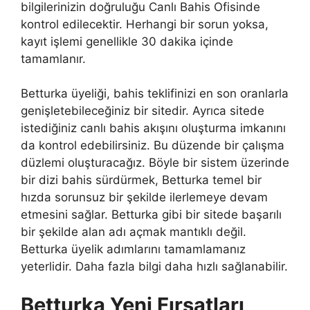
bilgilerinizin doğruluğu Canlı Bahis Ofisinde
kontrol edilecektir. Herhangi bir sorun yoksa,
kayıt işlemi genellikle 30 dakika içinde
tamamlanır.
Betturka üyeliği, bahis teklifinizi en son oranlarla
genişletebileceğiniz bir sitedir. Ayrıca sitede
istediğiniz canlı bahis akışını oluşturma imkanını
da kontrol edebilirsiniz. Bu düzende bir çalışma
düzlemi oluşturacağız. Böyle bir sistem üzerinde
bir dizi bahis sürdürmek, Betturka temel bir
hızda sorunsuz bir şekilde ilerlemeye devam
etmesini sağlar. Betturka gibi bir sitede başarılı
bir şekilde alan adı açmak mantıklı değil.
Betturka üyelik adımlarını tamamlamanız
yeterlidir. Daha fazla bilgi daha hızlı sağlanabilir.
Betturka Yeni Fırsatları