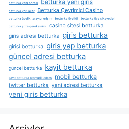
betturka yeni giris
betturka yeni adresi
Betturka Çevrimiçi Casino
betturka yorumlar
betturka üyelik tarayıcı erişim
betturka üyeliği
betturka üye şikayetleri
casino sitesi betturka
betturka şifre gereksinimi
giris betturka
giris adresi betturka
giris yap betturka
girisi betturka
güncel adresi betturka
kayit betturka
güncel betturka
mobil betturka
kayıt betturka otomatik adres
twitter betturka
yeni adresi betturka
yeni giris betturka
Arşivler