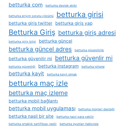
betturka com
betturka destek ekibi
betturka girisi
betturka erişim sorunu çözümü
betturka giris twitter
betturka giris yap
Betturka Giriş
betturka giriş adresi
betturka güncel
betturka giriş bilgi
betturka güncel adres
betturka güvenilirlik
betturka güvenlir mi
betturka güvenilir mi
betturka instagram
betturka güvenliği
betturka i̇phone
betturka kayit
betturka kayıt olmak
betturka maç izle
betturka maç izleme
betturka mobil bağlantı
betturka mobil uygulaması
betturka müşteri desteği
betturka nasil bir site
betturka nasıl para çekilir
betturka ortaklık sertifikası nedir
betturka oyunları hakkında