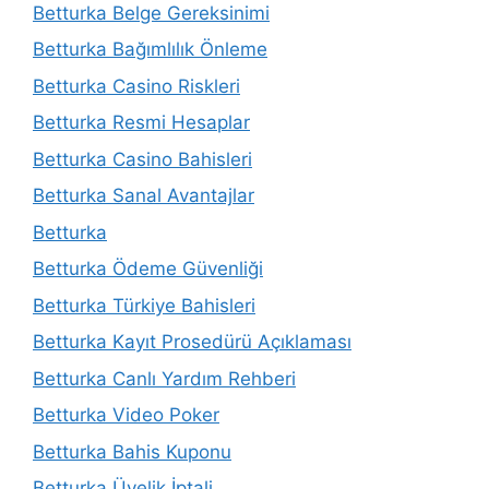
Betturka Belge Gereksinimi
Betturka Bağımlılık Önleme
Betturka Casino Riskleri
Betturka Resmi Hesaplar
Betturka Casino Bahisleri
Betturka Sanal Avantajlar
Betturka
Betturka Ödeme Güvenliği
Betturka Türkiye Bahisleri
Betturka Kayıt Prosedürü Açıklaması
Betturka Canlı Yardım Rehberi
Betturka Video Poker
Betturka Bahis Kuponu
Betturka Üyelik İptali