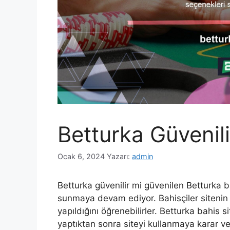
Betturka Güvenili
Ocak 6, 2024
Yazarı:
admin
Betturka güvenilir mi güvenilen Betturka 
sunmaya devam ediyor. Bahisçiler sitenin 
yapıldığını öğrenebilirler. Betturka bahis s
yaptıktan sonra siteyi kullanmaya karar v