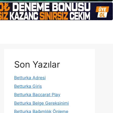
Son Yazılar
Betturka Adresi
Betturka Giriş
Betturka Baccarat Play
Betturka Belge Gereksinimi
Betturka Bağımlılık Önleme