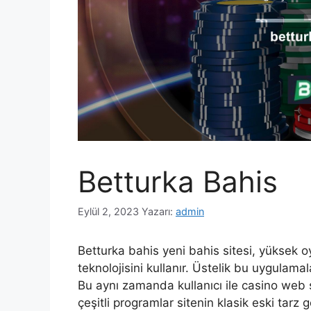
Betturka Bahis
Eylül 2, 2023
Yazarı:
admin
Betturka bahis yeni bahis sitesi, yüksek 
teknolojisini kullanır. Üstelik bu uygulama
Bu aynı zamanda kullanıcı ile casino web si
çeşitli programlar sitenin klasik eski tarz 