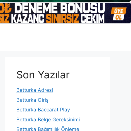
Son Yazılar
Betturka Adresi
Betturka Giriş
Betturka Baccarat Play
Betturka Belge Gereksinimi
Betturka Bağımlılık Önleme