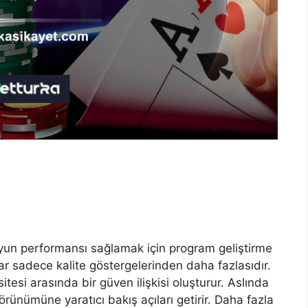
oyun performansı sağlamak için program geliştirme
lar sadece kalite göstergelerinden daha fazlasıdır.
tesi arasında bir güven ilişkisi oluşturur. Aslında
görünümüne yaratıcı bakış açıları getirir. Daha fazla