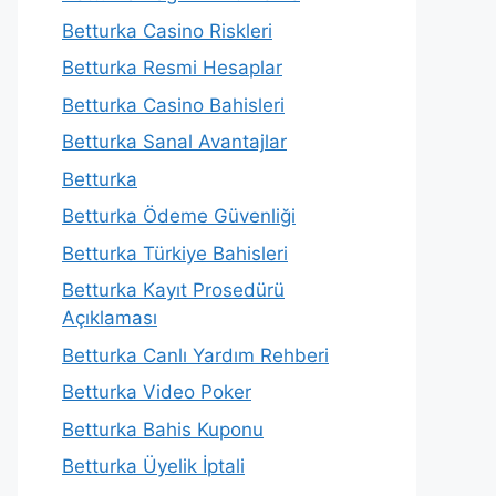
Betturka Casino Riskleri
Betturka Resmi Hesaplar
Betturka Casino Bahisleri
Betturka Sanal Avantajlar
Betturka
Betturka Ödeme Güvenliği
Betturka Türkiye Bahisleri
Betturka Kayıt Prosedürü
Açıklaması
Betturka Canlı Yardım Rehberi
Betturka Video Poker
Betturka Bahis Kuponu
Betturka Üyelik İptali