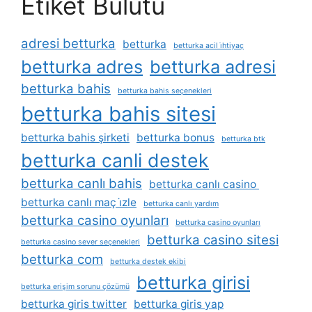
Etiket Bulutu
adresi betturka
betturka
betturka acil i̇htiyaç
betturka adres
betturka adresi
betturka bahis
betturka bahis seçenekleri
betturka bahis sitesi
betturka bahis şirketi
betturka bonus
betturka btk
betturka canli destek
betturka canlı bahis
betturka canlı casino
betturka canlı maç i̇zle
betturka canlı yardım
betturka casino oyunları
betturka casino oyunları
betturka casino sitesi
betturka casino sever seçenekleri
betturka com
betturka destek ekibi
betturka girisi
betturka erişim sorunu çözümü
betturka giris twitter
betturka giris yap