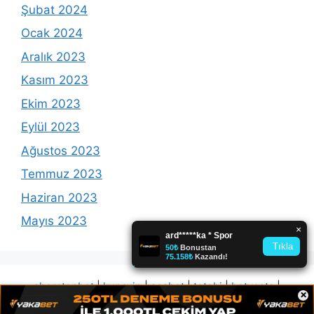
Şubat 2024
Ocak 2024
Aralık 2023
Kasım 2023
Ekim 2023
Eylül 2023
Ağustos 2023
Temmuz 2023
Haziran 2023
Mayıs 2023
sheratonbet
|
kupavip
|
sesbet
|
totobi
|
betvesta
|
×
blackxbet
|
altincasino
|
slotella