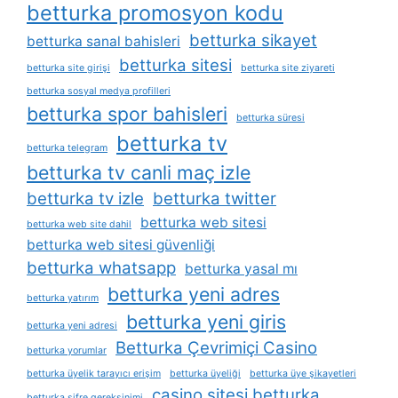
betturka promosyon kodu
betturka sikayet
betturka sanal bahisleri
betturka sitesi
betturka site girişi
betturka site ziyareti
betturka sosyal medya profilleri
betturka spor bahisleri
betturka süresi
betturka tv
betturka telegram
betturka tv canli maç izle
betturka tv izle
betturka twitter
betturka web sitesi
betturka web site dahil
betturka web sitesi güvenliği
betturka whatsapp
betturka yasal mı
betturka yeni adres
betturka yatırım
betturka yeni giris
betturka yeni adresi
Betturka Çevrimiçi Casino
betturka yorumlar
betturka üyelik tarayıcı erişim
betturka üyeliği
betturka üye şikayetleri
casino sitesi betturka
betturka şifre gereksinimi