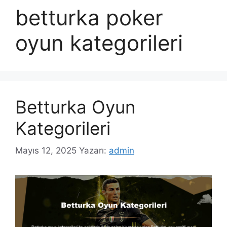
betturka poker
oyun kategorileri
Betturka Oyun
Kategorileri
Mayıs 12, 2025
Yazarı:
admin